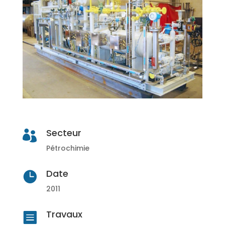
Secteur

Pétrochimie
Date

2011
Travaux
