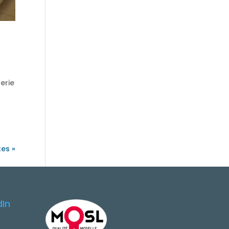
erie
0
tes »
dIn