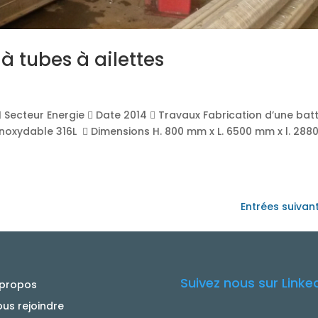
à tubes à ailettes
 Secteur Energie  Date 2014  Travaux Fabrication d’une batt
inoxydable 316L  Dimensions H. 800 mm x L. 6500 mm x l. 288
Entrées suivan
Suivez nous sur Linke
 propos
us rejoindre